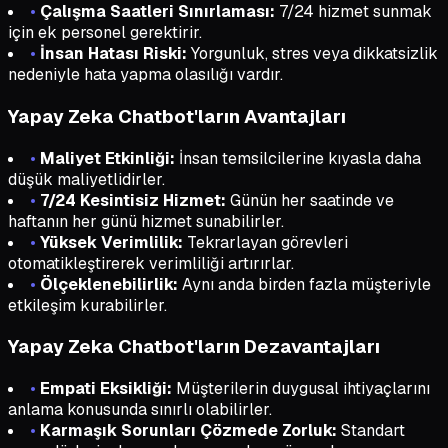
•
Çalışma Saatleri Sınırlaması:
7/24 hizmet sunmak
için ek personel gerektirir.
•
İnsan Hatası Riski:
Yorgunluk, stres veya dikkatsizlik
nedeniyle hata yapma olasılığı vardır.
Yapay Zeka Chatbot'ların Avantajları
•
Maliyet Etkinliği:
İnsan temsilcilerine kıyasla daha
düşük maliyetlidirler.
•
7/24 Kesintisiz Hizmet:
Günün her saatinde ve
haftanın her günü hizmet sunabilirler.
•
Yüksek Verimlilik:
Tekrarlayan görevleri
otomatikleştirerek verimliliği artırırlar.
•
Ölçeklenebilirlik:
Aynı anda birden fazla müşteriyle
etkileşim kurabilirler.
Yapay Zeka Chatbot'ların Dezavantajları
•
Empati Eksikliği:
Müşterilerin duygusal ihtiyaçlarını
anlama konusunda sınırlı olabilirler.
•
Karmaşık Sorunları Çözmede Zorluk:
Standart