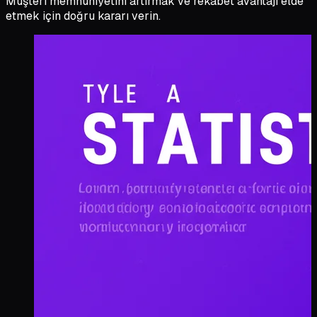
Müşteri memnuniyetini artırmak ve rekabet avantajı elde
etmek için doğru kararı verin.