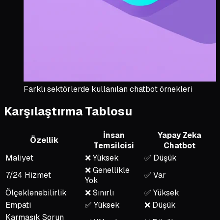
Farklı sektörlerde kullanılan chatbot örnekleri
Karşılaştırma Tablosu
İnsan
Yapay Zeka
Özellik
Temsilcisi
Chatbot
Maliyet
❌
Yüksek
✅
Düşük
❌
Genellikle
7/24 Hizmet
✅
Var
Yok
Ölçeklenebilirlik
❌
Sınırlı
✅
Yüksek
Empati
✅
Yüksek
❌
Düşük
Karmaşık Sorun