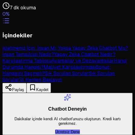
7 dk
okuma
0
%
İçindekiler
İşletmeniz İçin: İnsan Mı, Yoksa Yapay Zeka Chatbot Mu?
İnsan Temsilcisi Nedir?
Yapay Zeka Chatbot Nedir?
Karşılaştırma Tablosu
Avantajlar ve Dezavantajlar
Hangi
Durumda Hangisi?
Maliyet Karşılaştırması
Sonuç:
Hangisini Seçmeli?
Sık Sorulan Sorular
Sık Sorulan
Sorular
🚀 Hemen Başlayın
Paylaş
Kaydet
Chatbot Deneyin
Dakikalar içinde kendi AI chatbot'unuzu oluşturun. Kredi kartı
gerekmez.
Ücretsiz Dene