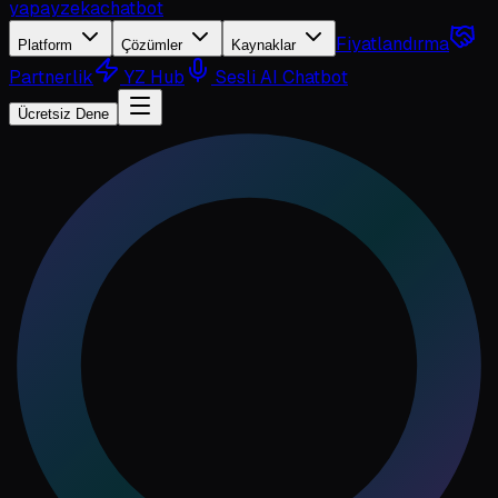
yapayzeka
chatbot
Fiyatlandırma
Platform
Çözümler
Kaynaklar
Partnerlik
YZ Hub
Sesli AI Chatbot
Ücretsiz Dene