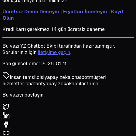
dönüştürmeye hazır mısınız?
Ücretsiz Demo Deneyin
|
Fiyatları İnceleyin
|
Kayıt
Olun
Kredi kartı gerekmez. 14 gün ücretsiz deneme.
Bu yazı YZ Chatbot Ekibi tarafından hazırlanmıştır.
Sorularınız için
iletişime geçin
.
Son güncelleme: 2026-01-11
insan temsilcisi
yapay zeka chatbot
müşteri
hizmetleri
chatbot
yapay zeka
karsilastirma
Bu yazıyı paylaşın: