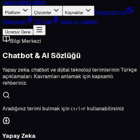
yapayzeka
chatbot
Fiyatlandırma
Platform
Çözümler
Kaynaklar
Partnerlik
YZ Hub
Sesli AI Chatbot
Ücretsiz Dene
Bilgi Merkezi
Chatbot & AI Sözlüğü
Yapay zeka, chatbot ve dijital teknoloji terimlerinin Türkçe
açıklamaları. Kavramları anlamak için kapsamlı
rehberiniz.
Aradığınız terimi bulmak için
kullanabilirsiniz
Ctrl+F
Yapay Zeka