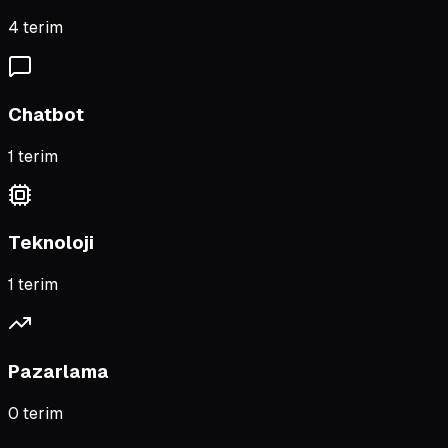
4
terim
Chatbot
1
terim
Teknoloji
1
terim
Pazarlama
0
terim