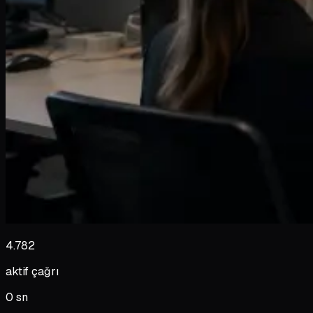
4.782
aktif çağrı
0 sn