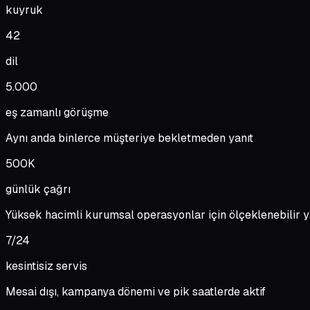
kuyruk
42
dil
5.000
eş zamanlı görüşme
Aynı anda binlerce müşteriye bekletmeden yanıt
500K
günlük çağrı
Yüksek hacimli kurumsal operasyonlar için ölçeklenebilir y
7/24
kesintisiz servis
Mesai dışı, kampanya dönemi ve pik saatlerde aktif