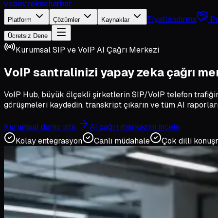
yapayzeka
chatbot
Fiyatlandırma
Pa
Platform
Çözümler
Kaynaklar
Ücretsiz Dene
Kurumsal SIP ve VoIP AI Çağrı Merkezi
VoIP santralinizi
yapay zeka çağrı me
VoIP Hub, büyük ölçekli şirketlerin SIP/VoIP telefon trafiği
görüşmeleri kaydedin, transkript çıkarın ve tüm AI raporlar
Kurumsal demo iste
AI çağrı merkezini incele
Kolay entegrasyon
Canlı müdahale
Çok dilli konu