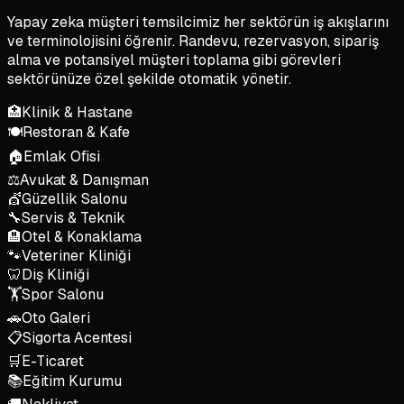
Yapay zeka müşteri temsilcimiz her sektörün iş akışlarını
ve terminolojisini öğrenir. Randevu, rezervasyon, sipariş
alma ve potansiyel müşteri toplama gibi görevleri
sektörünüze özel şekilde otomatik yönetir.
🏥
Klinik & Hastane
🍽️
Restoran & Kafe
🏠
Emlak Ofisi
⚖️
Avukat & Danışman
💇
Güzellik Salonu
🔧
Servis & Teknik
🏨
Otel & Konaklama
🐾
Veteriner Kliniği
🦷
Diş Kliniği
🏋️
Spor Salonu
🚗
Oto Galeri
📋
Sigorta Acentesi
🛒
E-Ticaret
📚
Eğitim Kurumu