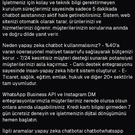
İşletmeniz için kolay ve teknik bilgi gerektirmeyen
kurulum süreçlerimiz sayesinde sadece 5 dakikada
chatbot asistanınızı aktif hale getirebilirsiniz. Sistem, web
sitenizi otomatik olarak tarar, ürünlerinizi ve
hizmetlerinizi öğrenir, müşterilerinizin sorularına anında
ve doğru dilde yanıt verir.
Neden yapay zeka chatbot kullanmalısınız? - %40'a
varan operasyonel maliyet tasarrufu sağlayarak bütçenizi
korur. - 7/24 kesintisiz müşteri desteği sunarak potansiyel
müşterilerinizi asla kaçırmaz. - Canlı destek entegrasyonu
sayesinde insan-yapay zeka hibrit sistem oluşturur. - E-
Ticaret, sağlık, eğitim, emlak, hukuk ve diğer 20+ sektörle
tam uyumludur.
WhatsApp Business API ve Instagram DM
entegrasyonlarımızla müşterileriniz nerede olursa olsun
onlara anında ulaşabilirsiniz. Kredi kartı bilgisi girmeden 7
gün ücretsiz deneyin ve işletmenizin dijital dönüşümünü
hemen başlatın.
İlgili aramalar:
yapay zeka chatbot
ai chatbot
whatsapp