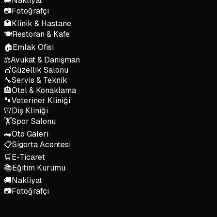
🚚
Nakliyat
📷
Fotoğrafçı
🏥
Klinik & Hastane
🍽️
Restoran & Kafe
🏠
Emlak Ofisi
⚖️
Avukat & Danışman
💇
Güzellik Salonu
🔧
Servis & Teknik
🏨
Otel & Konaklama
🐾
Veteriner Kliniği
🦷
Diş Kliniği
🏋️
Spor Salonu
🚗
Oto Galeri
📋
Sigorta Acentesi
🛒
E-Ticaret
📚
Eğitim Kurumu
🚚
Nakliyat
📷
Fotoğrafçı