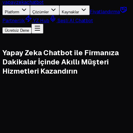
yapayzeka
chatbot
Fiyatlandırma
Platform
Çözümler
Kaynaklar
Partnerlik
YZ Hub
Sesli AI Chatbot
Ücretsiz Dene
Yapay Zeka Chatbot
ile Firmanıza
Dakikalar İçinde Akıllı Müşteri
Hizmetleri Kazandırın