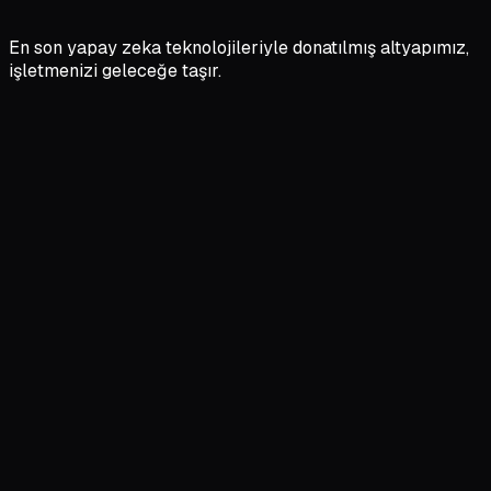
En son yapay zeka teknolojileriyle donatılmış altyapımız,
işletmenizi geleceğe taşır.
Powered by Google
Google Gemini
Altyapısı
Akıllı Müşteri Etkileşimi:
Yapay zeka chatbotumuz,
yoğun dönemlerde bile hızlı ve tutarlı müşteri yanıtları
sunar. Gemini altyapısı sayesinde tüm konuşmaları analiz
eder ve özetler.
Kişiselleştirilmiş Deneyim:
Müşteri profilini tanıyarak
zamanında ve doğru öneriler sunar. Memnuniyeti
artırırken destek ekibinizin yükünü hafifletir.
Fiyatları İncele
→