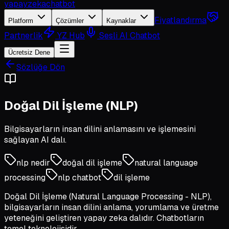
yapayzeka
chatbot
Fiyatlandırma
Platform
Çözümler
Kaynaklar
Partnerlik
YZ Hub
Sesli AI Chatbot
Ücretsiz Dene
Sözlüğe Dön
Doğal Dil İşleme (NLP)
Bilgisayarların insan dilini anlamasını ve işlemesini
sağlayan AI dalı.
nlp nedir
doğal dil işleme
natural language
processing
nlp chatbot
dil işleme
Doğal Dil İşleme (Natural Language Processing - NLP),
bilgisayarların insan dilini anlama, yorumlama ve üretme
yeteneğini geliştiren yapay zeka dalıdır. Chatbotların
temel teknolojisidir.