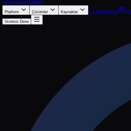
yapayzeka
chatbot
Fiyatlandırma
Pa
Platform
Çözümler
Kaynaklar
Ücretsiz Dene