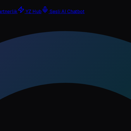
rtnerlik
YZ Hub
Sesli AI Chatbot