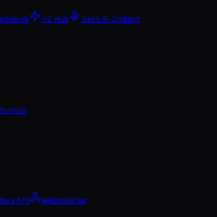
rtnerlik
YZ Hub
Sesli AI Chatbot
tformlar
evu API
Webhook'lar