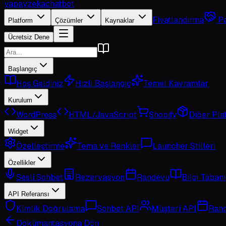
yapayzeka
chatbot
Fiyatlandırma
Pa
Platform
Çözümler
Kaynaklar
Ücretsiz Dene
Başlangıç
Hoş Geldiniz
Hızlı Başlangıç
Temel Kavramlar
Kurulum
WordPress
HTML/JavaScript
Shopify
Diğer Pla
Widget
Özelleştirme
Tema ve Renkler
Launcher Stilleri
Özellikler
Sesli Sohbet
Rezervasyon
Randevu
Bilgi Tabanı
API Referansı
Kimlik Doğrulama
Sohbet API
Müşteri API
Rand
Dokümantasyona Dön