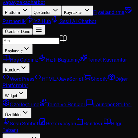
yapayzeka
chatbot
Fiyatlandırma
Platform
Çözümler
Kaynaklar
Partnerlik
YZ Hub
Sesli AI Chatbot
Ücretsiz Dene
Başlangıç
Hoş Geldiniz
Hızlı Başlangıç
Temel Kavramlar
Kurulum
WordPress
HTML/JavaScript
Shopify
Diğer
Platformlar
Widget
Özelleştirme
Tema ve Renkler
Launcher Stilleri
Özellikler
Sesli Sohbet
Rezervasyon
Randevu
Bilgi
Tabanı