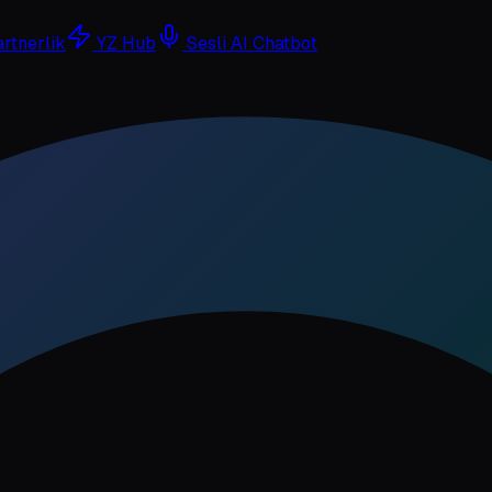
rtnerlik
YZ Hub
Sesli AI Chatbot