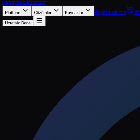
yapayzeka
chatbot
Fiyatlandırma
Pa
Platform
Çözümler
Kaynaklar
Ücretsiz Dene