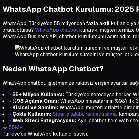
WhatsApp Chatbot Kurulumu: 2025 R
WhatsApp, Türkiye'de 55 milyondan fazla aktif kullanıcıya
orada olursa?
WhatsApp chatbot
kurarak, müşterilerinize t
WhatsApp Business API chatbot kurulumunu adım adım, tek
WhatsApp chatbot kurulum sürecini ve müşteri etkileş
Neden WhatsApp Chatbot?
WhatsApp chatbot, işletmenize rakipsiz erişim avantajı sağl
•
55+ Milyon Kullanıcı:
Türkiye'de neredeyse herkes Wha
•
%98 Açılma Oranı:
WhatsApp mesajlarının %98'i ilk 3 
•
Kişisel ve Samimi:
WhatsApp, müşterilerinizle birebir
•
Çoklu Kullanım:
Sipariş takibi
,
randevu alma
, kampany
•
Web Sitesi Entegrasyonu:
Aynı chatbot hem web siteni
� 55M+
Türkiye'de WhatsApp kullanıcı sayısı.