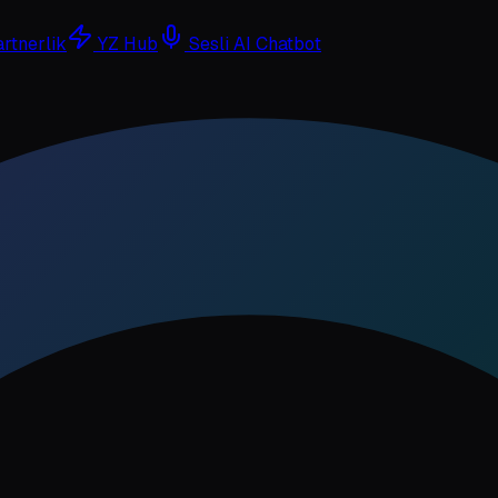
rtnerlik
YZ Hub
Sesli AI Chatbot