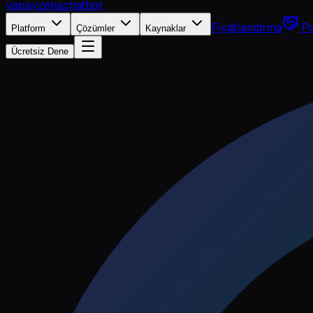
yapayzeka
chatbot
Fiyatlandırma
Pa
Platform
Çözümler
Kaynaklar
Ücretsiz Dene